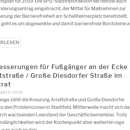
tsplan für 2019. Die SPD-Stadtratsfraktion hat hierbei auch
nderungsantrag eingebracht, der Mittel für Maßnahmen zur
erung der Barrierefreiheit am Schellheimerplatz bereitstellt.
 geht es um abgesenkte und damit barrierefreie Bordsteine 
ERLESEN
esserungen für Fußgänger an der Ecke
tstraße / Große Diesdorfer Straße im
trat
EMBER 2018
ange zählt die Kreuzung Arndtstraße und Große Diesdorfer
zu den Problemzonen in Stadtfeld. Mittlerweile macht sich da
rch wachsenden Leerstand der Geschäfte bemerkbar. Trotz
nzulänglichkeiten wird der Knotenpunkt aber weiterhin rege
, was auch an den …