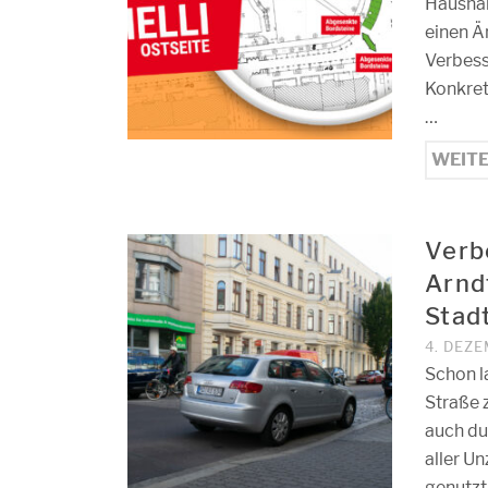
Haushal
einen Ä
Verbess
Konkret
…
WEIT
Verb
Arnd
Stad
4. DEZ
Schon l
Straße 
auch du
aller U
genutzt