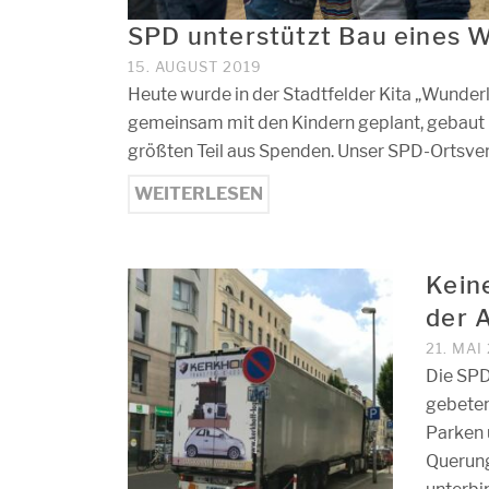
SPD unterstützt Bau eines Wa
15. AUGUST 2019
Heute wurde in der Stadtfelder Kita „Wunderl
gemeinsam mit den Kindern geplant, gebaut 
größten Teil aus Spenden. Unser SPD-Ortsvere
WEITERLESEN
Kein
der 
21. MAI
Die SPD
gebeten
Parken 
Querung