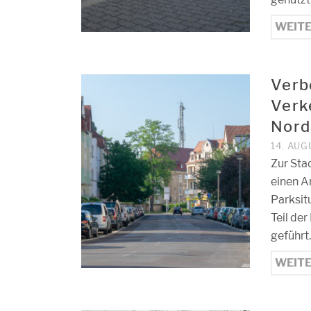
WEIT
Verb
Verk
Nord
14. AUG
Zur Sta
einen A
Parksit
Teil de
geführt
WEIT