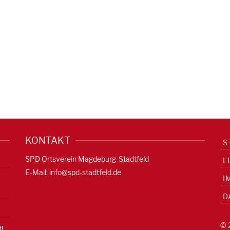
KONTAKT
S
SPD Ortsverein Magdeburg-Stadtfeld
L
E-Mail:
info@spd-stadtfeld.de
I
D
© 
!