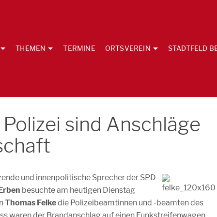
THEMEN
TERMINE
ORTSVEREIN
STADTFELD B
 Polizei sind Anschläge
schaft
tzende und innenpolitische Sprecher der SPD-
Erben
besuchte am heutigen Dienstag
en
Thomas Felke
die Polizeibeamtinnen und -beamten des
ass waren der Brandanschlag auf einen Funkstreifenwagen