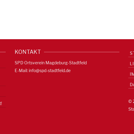
KONTAKT
S
SPD Ortsverein Magdeburg-Stadtfeld
L
E-Mail:
info@spd-stadtfeld.de
I
D
© 
!
St