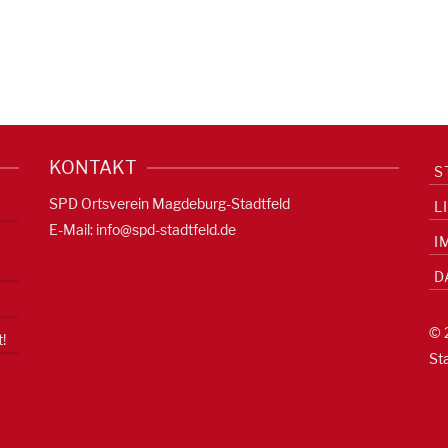
KONTAKT
S
SPD Ortsverein Magdeburg-Stadtfeld
L
E-Mail:
info@spd-stadtfeld.de
I
D
© 
!
St