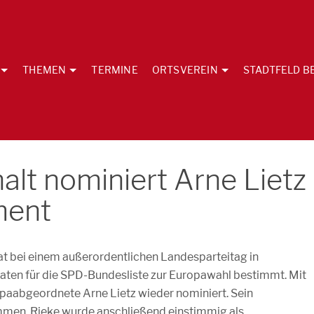
THEMEN
TERMINE
ORTSVEREIN
STADTFELD B
lt nominiert Arne Lietz
ment
t bei einem außerordentlichen Landesparteitag in
aten für die SPD-Bundesliste zur Europawahl bestimmt. Mit
aabgeordnete Arne Lietz wieder nominiert. Sein
mmen. Rieke wurde anschließend einstimmig als