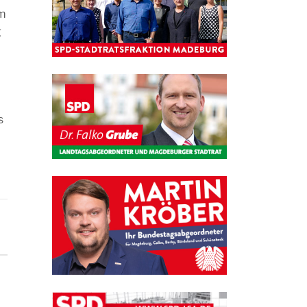
em
g
s