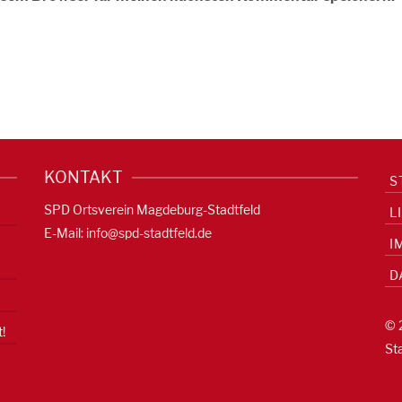
KONTAKT
S
SPD Ortsverein Magdeburg-Stadtfeld
L
E-Mail:
info@spd-stadtfeld.de
I
D
© 
!
St