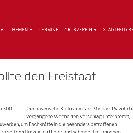
THEMEN
TERMINE
ORTSVEREIN
STADTFELD B
llte den Freistaat
Der bayerische Kultusminister Michael Piazolo h
vergangene Woche den Vorschlag unterbreitet,
uwerben, um Fachkräfte in die besonders betroffenen
uro soll den Umzug ins Hinterland schmackhaft machen.