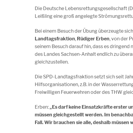
Die Deutsche Lebensrettungsgesellschaft (D
Leißling eine groß angelegte Strömungsrett
Bei einem Besuch der Übung überzeugte sic
Landtagsfraktion
,
Rüdiger Erben
, von der P
seinem Besuch darauf hin, dass es dringend 
des Landes Sachsen-Anhalt endlich zu überar
gleichzustellen.
Die SPD-Landtagsfraktion setzt sich seit Jahr
Hilfsorganisationen, z.B. in der Wasserrettun
Freiwilligen Feuerwehren oder des THW gleic
Erben:
„Es darf keine Einsatzkräfte erster u
müssen gleichgestellt werden. Im benachbar
Fall. Wir brauchen sie alle, deshalb müssen 